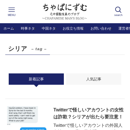
MENU
search
ホーム
時事ネタ
中国ネタ
お役立ち情報
お問い合わせ
運営者
シリア
– tag –
新着記事
人気記事
Twitterで怪しいアカウントの女性
は詐欺？シリアが出たら要注意！
Twitterで怪しいアカウントの外国人