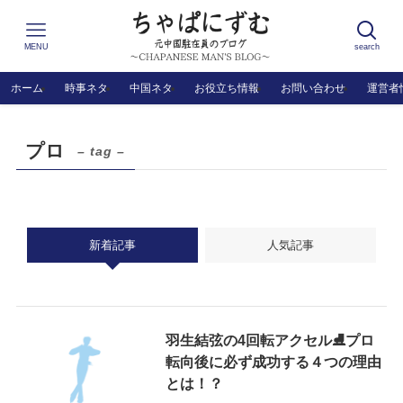
MENU
search
ホーム
時事ネタ
中国ネタ
お役立ち情報
お問い合わせ
運営者
プロ
– tag –
新着記事
人気記事
羽生結弦の4回転アクセル⛸プロ
転向後に必ず成功する４つの理由
とは！？