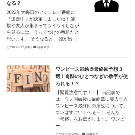
なる？
2022年大晦日のフジテレビ番組に、
「逃走中」が決定しましたね！ 家
族や友人が集まってワイワイしなが
ら見るには、うってつけの番組だと
思います。 そうなると、 誰が出...
2022年12月3日
時事ネタ
ワンピース扉絵＠最終回予想３
選！奇跡のひとつなぎの数字が使
われる！？
【閲覧注意です！！】 当記事で
は、ワノ国編後に最終章に突入する
ワンピース最終回の扉絵について。
コレはすごい！へぇー！ そんな
「考察」をお伝えします。 ワンピ
ー...
2023年8月29日
時事ネタ