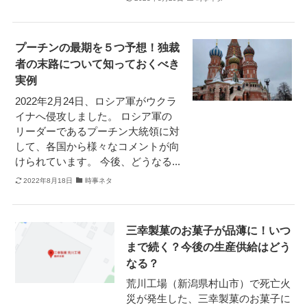
プーチンの最期を５つ予想！独裁
者の末路について知っておくべき
実例
2022年2月24日、ロシア軍がウクラ
イナへ侵攻しました。 ロシア軍の
リーダーであるプーチン大統領に対
して、各国から様々なコメントが向
けられています。 今後、どうなる...
2022年8月18日
時事ネタ
三幸製菓のお菓子が品薄に！いつ
まで続く？今後の生産供給はどう
なる？
荒川工場（新潟県村山市）で死亡火
災が発生した、三幸製菓のお菓子に