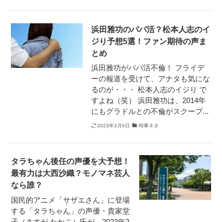
浜田雅功のパパ活？松本人志のイ
ジり予想5選！ファン期待の声ま
とめ
浜田雅功がパパ活不倫！ フライデ
ーの報道を受けて、アナタも気にな
るのが・・・ 松本人志のイジり で
すよね（笑） 浜田雅功は、2014年
にもグラドルとの不倫がスクープ...
2023年3月6日
時事ネタ
タラちゃん後任の声優を大予想！
最有力は大西沙織？モノマネ芸人
なら誰？
国民的アニメ「サザエさん」に登場
する「タラちゃん」の声優・貴家堂
子（さすが たかこ）氏が、2023年2