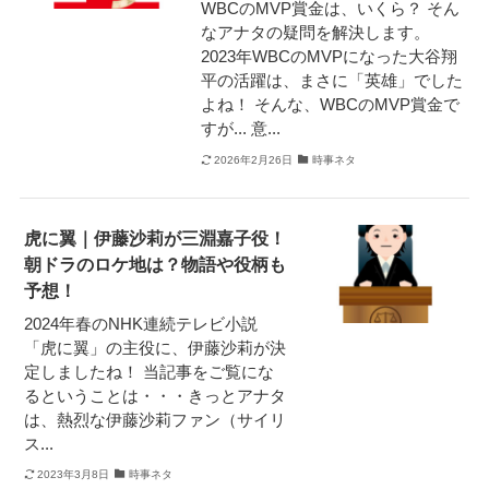
WBCのMVP賞金は、いくら？ そん
なアナタの疑問を解決します。
2023年WBCのMVPになった大谷翔
平の活躍は、まさに「英雄」でした
よね！ そんな、WBCのMVP賞金で
すが... 意...
2026年2月26日
時事ネタ
虎に翼｜伊藤沙莉が三淵嘉子役！
朝ドラのロケ地は？物語や役柄も
予想！
2024年春のNHK連続テレビ小説
「虎に翼」の主役に、伊藤沙莉が決
定しましたね！ 当記事をご覧にな
るということは・・・きっとアナタ
は、熱烈な伊藤沙莉ファン（サイリ
ス...
2023年3月8日
時事ネタ