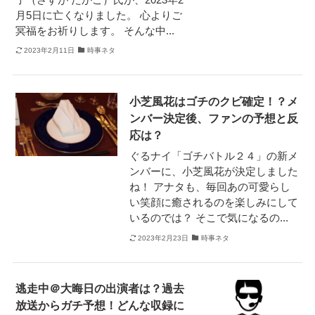
月5日に亡くなりました。 心よりご
冥福をお祈りします。 そんな中...
2023年2月11日
時事ネタ
小芝風花はゴチのクビ確定！？メ
ンバー決定後、ファンの予想と反
応は？
ぐるナイ「ゴチバトル２４」の新メ
ンバーに、小芝風花が決定しました
ね！ アナタも、毎回あの可愛らし
い笑顔に癒されるのを楽しみにして
いるのでは？ そこで気になるの...
2023年2月23日
時事ネタ
逃走中＠大晦日の出演者は？過去
放送からガチ予想！どんな収録に