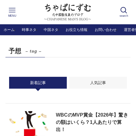
MENU
search
ホーム
時事ネタ
中国ネタ
お役立ち情報
お問い合わせ
運営者
予想
– tag –
新着記事
人気記事
WBCのMVP賞金【2026年】驚き
の額はいくら？1人あたりで算
出！