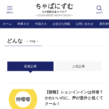
MENU
search
ホーム
時事ネタ
中国ネタ
お役立ち情報
お問い合わせ
運営者
どんな
– tag –
新着記事
人気記事
【朗報】シェンインインは何者？
かわいいのに、声が意外と低くて
クール！