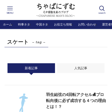
MENU
search
ホーム
時事ネタ
中国ネタ
お役立ち情報
お問い合わせ
運営者
スケート
– tag –
新着記事
人気記事
羽生結弦の4回転アクセル⛸プロ
転向後に必ず成功する４つの理由
とは！？