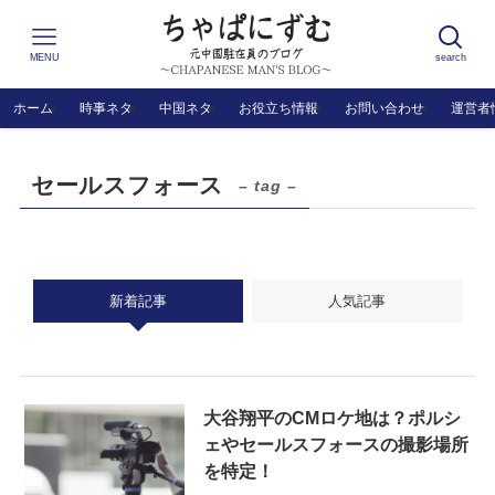
MENU
search
ホーム
時事ネタ
中国ネタ
お役立ち情報
お問い合わせ
運営者
セールスフォース
– tag –
新着記事
人気記事
大谷翔平のCMロケ地は？ポルシ
ェやセールスフォースの撮影場所
を特定！