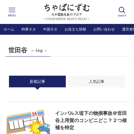
MENU
search
ホーム
時事ネタ
中国ネタ
お役立ち情報
お問い合わせ
運営者
世田谷
– tag –
新着記事
人気記事
インパルス堤下の物損事故＠世田
谷上用賀のコンビニどこ？２つ候
補を特定