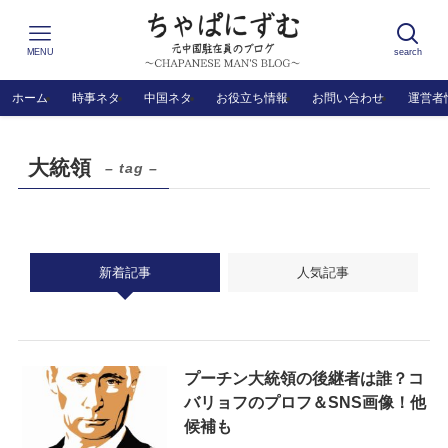
MENU
search
ホーム
時事ネタ
中国ネタ
お役立ち情報
お問い合わせ
運営者
大統領
– tag –
新着記事
人気記事
プーチン大統領の後継者は誰？コ
バリョフのプロフ＆SNS画像！他
候補も