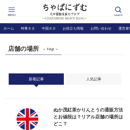
MENU
search
ホーム
時事ネタ
中国ネタ
お役立ち情報
お問い合わせ
運営者
店舗の場所
– tag –
新着記事
人気記事
ぬか茂紅茶かりんとうの通販方法
とお値段は？リアル店舗の場所は
どこ？