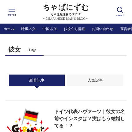
MENU
search
ホーム
時事ネタ
中国ネタ
お役立ち情報
お問い合わせ
運営者
彼女
– tag –
新着記事
人気記事
ドイツ代表ハヴァーツ｜彼女の名
前やインスタは？実はもう結婚し
てる！？