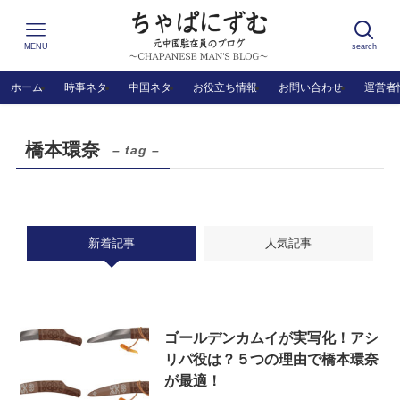
MENU
search
ホーム
時事ネタ
中国ネタ
お役立ち情報
お問い合わせ
運営者
橋本環奈
– tag –
新着記事
人気記事
ゴールデンカムイが実写化！アシ
リパ役は？５つの理由で橋本環奈
が最適！