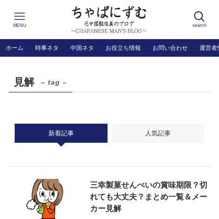
MENU
search
ホーム
時事ネタ
中国ネタ
お役立ち情報
お問い合わせ
運営者
見解
– tag –
新着記事
人気記事
三幸製菓せんべいの賞味期限？切
れても大丈夫？まとめ一覧＆メー
カー見解