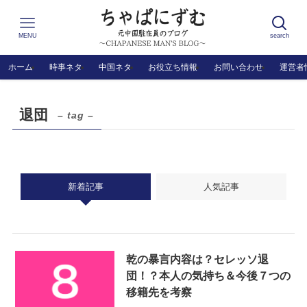
MENU
search
ホーム
時事ネタ
中国ネタ
お役立ち情報
お問い合わせ
運営者
退団
– tag –
新着記事
人気記事
乾の暴言内容は？セレッソ退
団！？本人の気持ち＆今後７つの
移籍先を考察