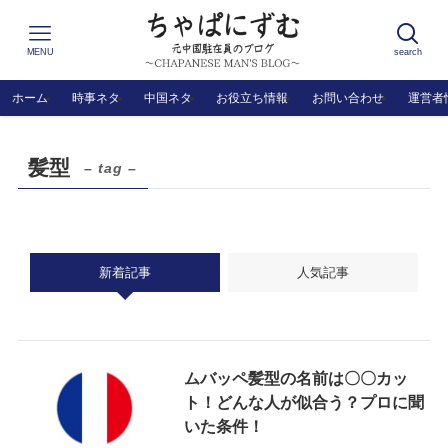
MENU
search
ホーム
時事ネタ
中国ネタ
お役立ち情報
お問い合わせ
運営者
髪型
– tag –
新着記事
人気記事
ムバッペ髪型の名前は〇〇カッ
ト！どんな人が似合う？プロに聞
いた条件！