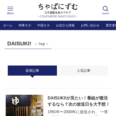
MENU
search
ホーム
時事ネタ
中国ネタ
お役立ち情報
お問い合わせ
運営者
DAISUKI!
– tag –
新着記事
人気記事
DAISUKI!が見たい！番組が復活
するなら？次の放送日を大予想！
1991年〜2000年に放送され、 一世