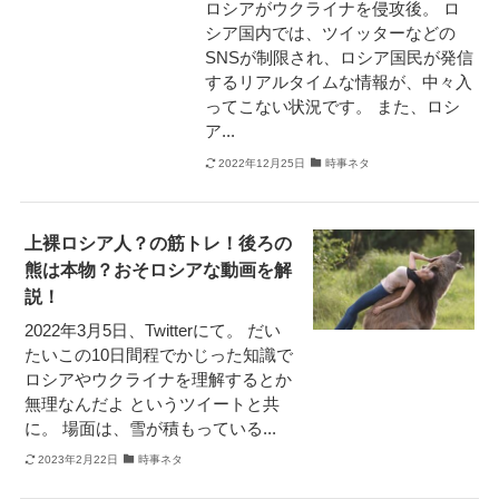
ロシアがウクライナを侵攻後。 ロ
シア国内では、ツイッターなどの
SNSが制限され、ロシア国民が発信
するリアルタイムな情報が、中々入
ってこない状況です。 また、ロシ
ア...
2022年12月25日
時事ネタ
上裸ロシア人？の筋トレ！後ろの
熊は本物？おそロシアな動画を解
説！
2022年3月5日、Twitterにて。 だい
たいこの10日間程でかじった知識で
ロシアやウクライナを理解するとか
無理なんだよ というツイートと共
に。 場面は、雪が積もっている...
2023年2月22日
時事ネタ