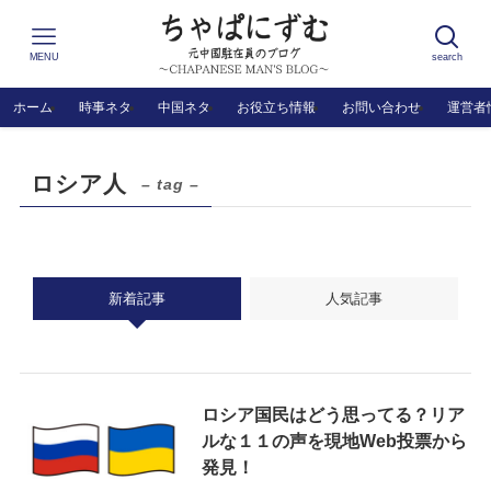
MENU
search
ホーム
時事ネタ
中国ネタ
お役立ち情報
お問い合わせ
運営者
ロシア人
– tag –
新着記事
人気記事
ロシア国民はどう思ってる？リア
ルな１１の声を現地Web投票から
発見！