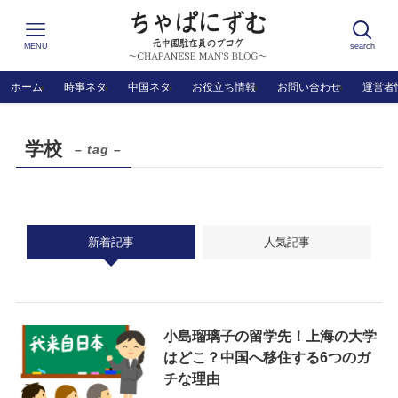
MENU
search
ホーム
時事ネタ
中国ネタ
お役立ち情報
お問い合わせ
運営者
学校
– tag –
新着記事
人気記事
小島瑠璃子の留学先！上海の大学
はどこ？中国へ移住する6つのガ
チな理由