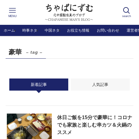
MENU
search
ホーム
時事ネタ
中国ネタ
お役立ち情報
お問い合わせ
運営者
豪華
– tag –
新着記事
人気記事
休日ご飯を15分で豪華に！コロナ
でも家族と楽しむ串カツ＆火鍋の
ススメ