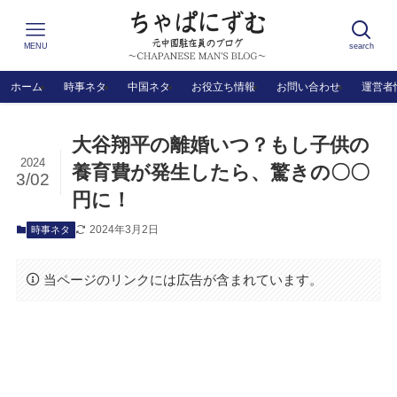
MENU
search
ホーム
時事ネタ
中国ネタ
お役立ち情報
お問い合わせ
運営者
大谷翔平の離婚いつ？もし子供の
2024
養育費が発生したら、驚きの〇〇
3/02
円に！
2024年3月2日
時事ネタ
当ページのリンクには広告が含まれています。