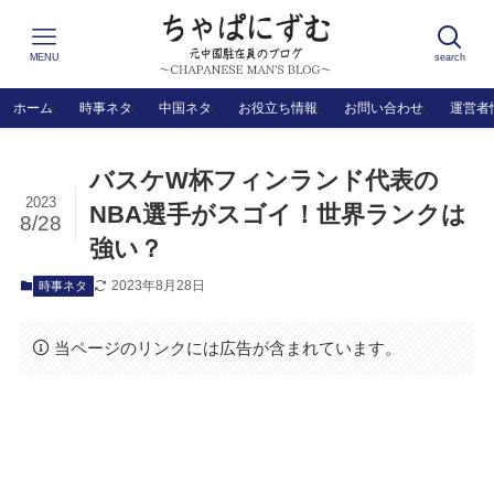
MENU
search
ホーム
時事ネタ
中国ネタ
お役立ち情報
お問い合わせ
運営者
バスケW杯フィンランド代表の
2023
NBA選手がスゴイ！世界ランクは
8/28
強い？
2023年8月28日
時事ネタ
当ページのリンクには広告が含まれています。