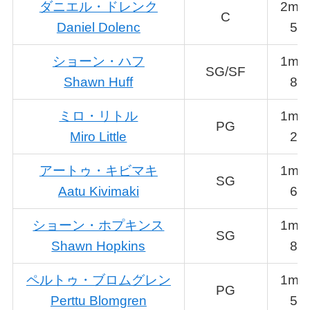
ダニエル・ドレンク
2m0
C
Daniel Dolenc
5
ショーン・ハフ
1m9
SG/SF
Shawn Huff
8
ミロ・リトル
1m9
PG
Miro Little
2
アートゥ・キビマキ
1m8
SG
Aatu Kivimaki
6
ショーン・ホプキンス
1m9
SG
Shawn Hopkins
8
ペルトゥ・ブロムグレン
1m9
PG
Perttu Blomgren
5