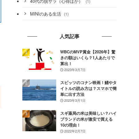
40代の脱サラ（心得ほか）
(1)
MINIのある生活
(1)
人気記事
WBCのMVP賞金【2026年】驚
きの額はいくら？1人あたりで
し
算出！
2023年3月7日
スピッツのコナン映画！鰭やタ
イトルの読み方は？スマホで簡
単に出す方法
2023年3月1日
スギ薬局の米は美味しい？ハイ
ブランドの米が激安で買える
10の理由！
2022年2月7日