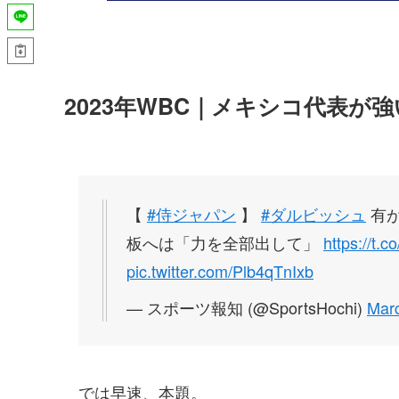
2023年WBC｜メキシコ代表が
【
#侍ジャパン
】
#ダルビッシュ
有が
板へは「力を全部出して」
https://t.
pic.twitter.com/Plb4qTnIxb
— スポーツ報知 (@SportsHochi)
Marc
では早速、本題。